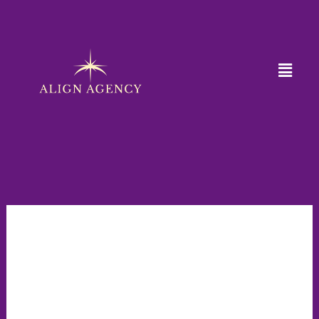
content
Menu
prediksi togel akurat
Mnctoto