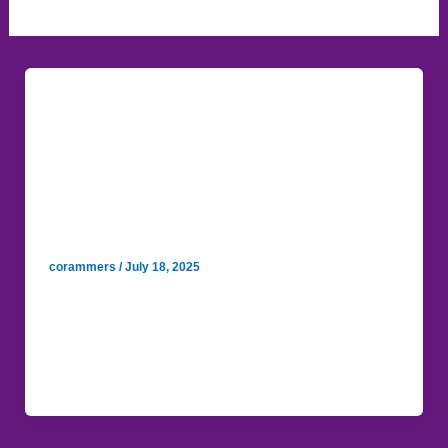
slot
Transaksi Cepat dan
Aman dengan QRIS?
Hanya di Mnctoto!
corammers
/
July 18, 2025
Di era digital yang semakin berkembang pesat,
kecepatan dan keamanan dalam bertransaksi
menjadi dua hal yang sangat penting, terutama
dalam […]