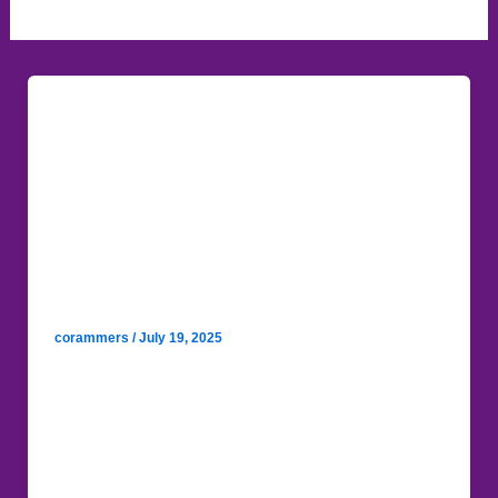
slot
Game Slot Favorit dan
Pasaran Togel
Lengkap di Satu
Tempat: MNCTOTO
corammers
/
July 19, 2025
Di tengah maraknya situs judi online yang
bermunculan, MNCTOTO hadir sebagai salah
satu platform paling lengkap dan terpercaya yang
menggabungkan […]